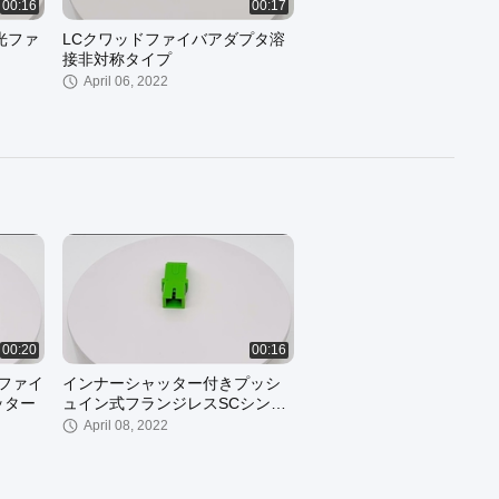
00:16
00:17
 光ファ
LCクワッドファイバアダプタ溶
接非対称タイプ
April 06, 2022
00:20
00:16
芯ファイ
インナーシャッター付きプッシ
ッター
ュイン式フランジレスSCシンプ
レックスアダプタ
April 08, 2022