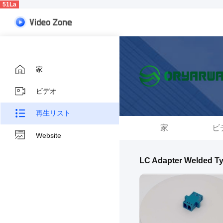
51La
家
ビデオ
再生リスト
家
ビ
Website
LC Adapter Welded T