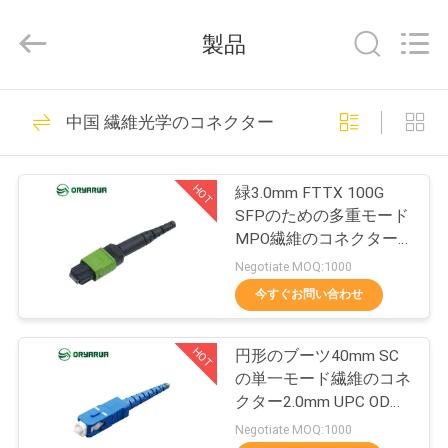
supplier.
Copyright
©
製品
2021
-
2026
Zhejiang
Oryarwa
家
93
Communication
中国 繊維光学のコネクター
Equipment
LCの繊維光学のア
CO.,LTD.
All
Rights
プ
Reserved.
ダプター
HOT
緑3.0mm FTTX 100G
ロ
SFPのための多重モード
MPO繊維のコネクター
ダ
の女性
Negotiate MOQ:1000
ク
今すぐお問い合わせ
79
ト
繊維光学のアダプ
HOT
円形のブーツ40mm SC
の単一モード繊維のコネ
ター
ビ
クター2.0mm UPC ODM
OEM
Negotiate MOQ:1000