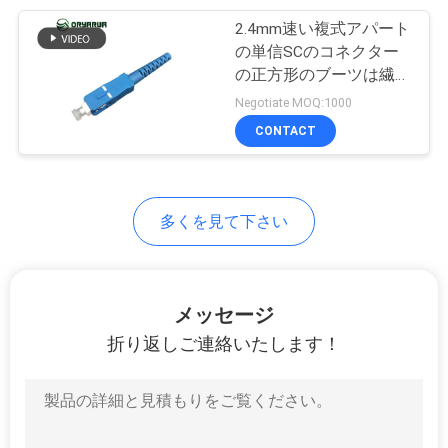
し
2.4mm速い複式アパート
5
な
の単信SCのコネクター
繊維光学プロダク
の正方形のブーツは繊維
さ
光学のコネクターを接続
Negotiate MOQ:1000
トはカスタマイズ
い
する
CONTACT
した
サ
多くを見て下さい
イ
ト
マ
メッセージ
折り返しご連絡いたします！
ッ
プ