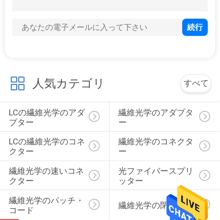
プ
ラ
イ
バ
人気カテゴリ
すべて
シ
ー
LCの繊維光学のアダ
繊維光学のアダプタ
プター
ー
規
LCの繊維光学のコネ
繊維光学のコネクタ
約
クター
ー
繊維光学の速いコネ
光ファイバースプリ
クター
ッター
繊維光学のパッチ・
繊維光学の閉鎖
コード