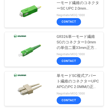
一モード繊維のコネクタ
絡
ーSC UPC 2.0mm
21
し
ISO9001
Negotiate MOQ:1000
繊維光学のパッチ・
CONTACT
な
コード
さ
GR326単一モード繊維
SCのコネクター3.0mm
い
の単信二重33mm正方形
のブーツ
Negotiate MOQ:1000
引
CONTACT
8
用
単モードSC複式アパー
繊維光学の閉鎖
を
ト繊維のコネクターUPC
APCのPC 2.0MMの正方
要
形のブーツ
Negotiate MOQ:1000
求
CONTACT