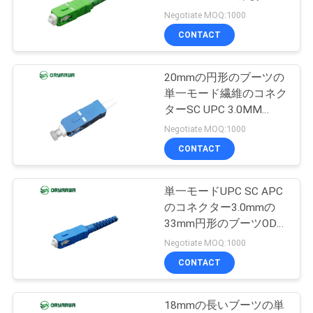
旅
ツの大会
Negotiate MOQ:1000
行
CONTACT
20
繊維光学の速いコネ
20mmの円形のブーツの
品
単一モード繊維のコネク
クター
質
ターSC UPC 3.0MM
ISO9001
Negotiate MOQ:1000
管
CONTACT
理
単一モードUPC SC APC
16
のコネクター3.0mmの
私
光ファイバースプ
33mm円形のブーツODM
OEM
達
Negotiate MOQ:1000
リッター
CONTACT
に
連
18mmの長いブーツの単