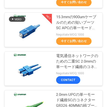
デ
今すぐお問い合わせ
オ
HOT
15.3mmの900umケーブ
37
ルのための短いブーツ
私
LCの繊維光学のコ
SC APCの単一モード繊
維のコネクター
達
Negotiate MOQ:1000
ネクター
今すぐお問い合わせ
に
つ
電気通信ネットワークの
ための二重SC 2.0mmの
い
単一モード繊維のコネク
38
て
ターUPCの円形のブーツ
Negotiate MOQ:1000
繊維光学のコネク
CONTACT
工
ター
2.0mm UPCの単一モー
場
ド繊維SCのコネクター
GR326 40MMの純ブー