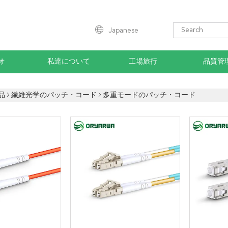
Japanese
オ
私達について
工場旅行
品質管
品
繊維光学のパッチ・コード
多重モードのパッチ・コード