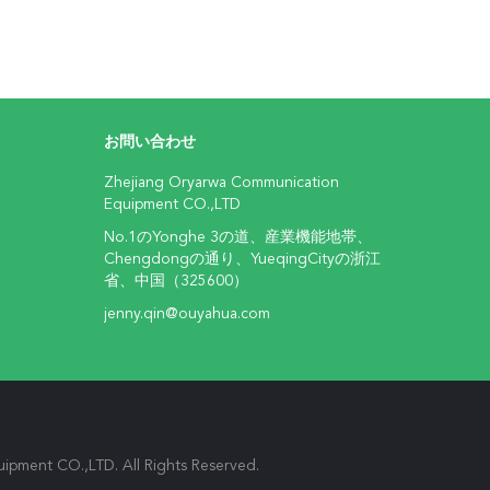
お問い合わせ
Zhejiang Oryarwa Communication
Equipment CO.,LTD
No.1のYonghe 3の道、産業機能地帯、
Chengdongの通り、YueqingCityの浙江
省、中国（325600）
jenny.qin@ouyahua.com
 CO.,LTD. All Rights Reserved.