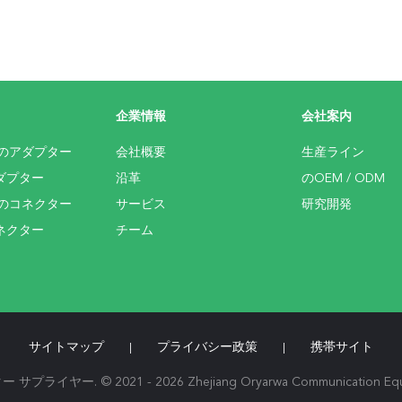
企業情報
会社案内
学のアダプター
会社概要
生産ライン
ダプター
沿革
のOEM / ODM
学のコネクター
サービス
研究開発
ネクター
チーム
サイトマップ
プライバシー政策
携帯サイト
|
|
 © 2021 - 2026 Zhejiang Oryarwa Communication Equipment