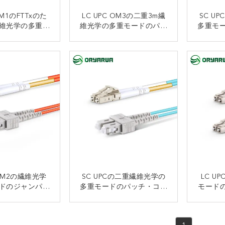
OM1のFTTxのた
LC UPC OM3の二重3m繊
SC U
維光学の多重モ
維光学の多重モードのパッ
多重モ
チ・コードへの
チ・コードへのLC
ドOM
m LC
接触
接触
 OM2の繊維光学
SC UPCの二重繊維光学の
LC U
ドのジャンパー
多重モードのパッチ・コー
モードの
のLC UPC
ドOM3へのLC UPC
1m 
接触
接触