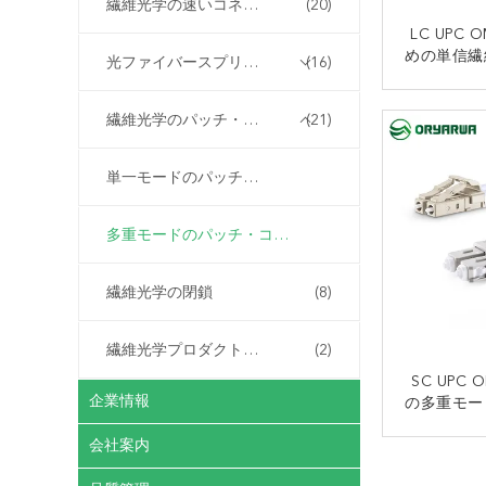
繊維光学の速いコネクター
(20)
LC UPC 
めの単信繊
光ファイバースプリッター
(16)
ードのパッ
3
繊維光学のパッチ・コード
(21)
単一モードのパッチ・コード
多重モードのパッチ・コード
繊維光学の閉鎖
(8)
繊維光学プロダクトはカスタマイズした
(2)
SC UPC
企業情報
の多重モー
の二重へ
会社案内