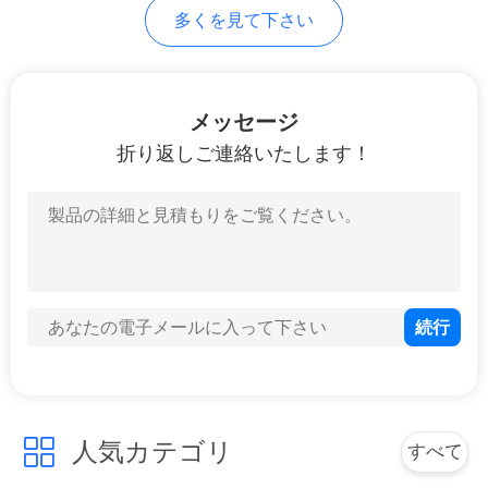
絡
多くを見て下さい
21
し
繊維光学のパッチ・
な
メッセージ
コード
さ
折り返しご連絡いたします！
い
引
8
用
繊維光学の閉鎖
を
要
求
人気カテゴリ
すべて