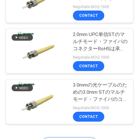
旅
40mmの長いブーツ
Negotiate MOQ:1000
行
CONTACT
20
繊維光学の速いコネ
2.0mm UPC単信STのマ
品
ルチモード・ファイバの
クター
質
コネクターRoHSは承認
した
Negotiate MOQ:1000
管
CONTACT
理
3.0mmの光ケーブルのた
16
めの3.0mm STのマルチ
私
光ファイバースプ
モード・ファイバのコネ
クターの単信
達
Negotiate MOQ:1000
リッター
CONTACT
に
連