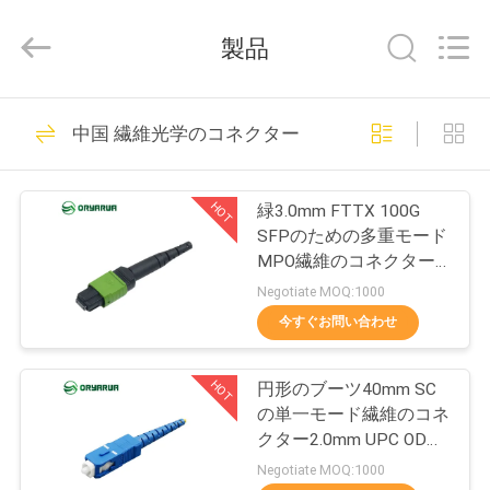
supplier.
Copyright
©
製品
2021
-
2026
Zhejiang
Oryarwa
家
93
Communication
中国 繊維光学のコネクター
Equipment
LCの繊維光学のア
CO.,LTD.
All
Rights
プ
Reserved.
ダプター
HOT
緑3.0mm FTTX 100G
ロ
SFPのための多重モード
MPO繊維のコネクター
ダ
の女性
Negotiate MOQ:1000
ク
今すぐお問い合わせ
79
ト
繊維光学のアダプ
HOT
円形のブーツ40mm SC
の単一モード繊維のコネ
ター
ビ
クター2.0mm UPC ODM
OEM
Negotiate MOQ:1000