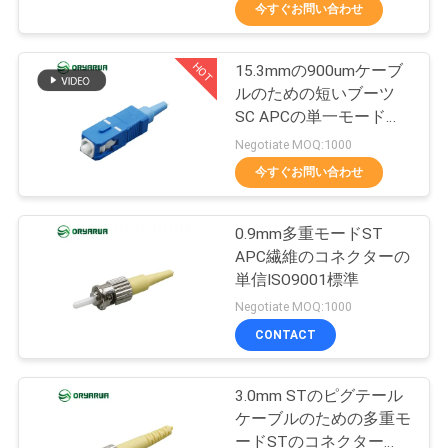
デ
今すぐお問い合わせ
オ
HOT
15.3mmの900umケーブ
37
ルのための短いブーツ
私
LCの繊維光学のコ
SC APCの単一モード繊
維のコネクター
達
Negotiate MOQ:1000
ネクター
今すぐお問い合わせ
に
つ
0.9mm多重モードST
APC繊維のコネクターの
い
単信ISO9001標準
38
て
Negotiate MOQ:1000
繊維光学のコネク
CONTACT
工
ター
3.0mm STのピグテール
場
ケーブルのための多重モ
ードSTのコネクター