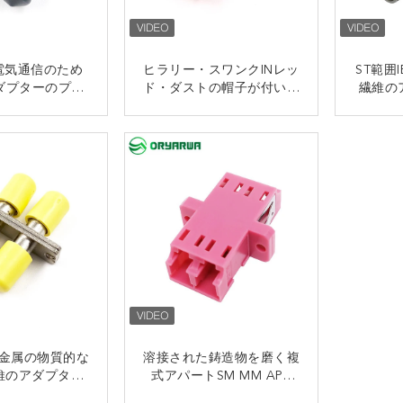
01電気通信のため
ヒラリー・スワンクINレッ
ST範囲
ダプターのプラ
ド・ダストの帽子が付いて
繊維の
ハウジングへの
いる単信フランゲレス ST
金属
ート繊維ST
の繊維光学のアダプターの
接触
接触
金属材料
金属の物質的な
溶接された鋳造物を磨く複
維のアダプター
式アパートSM MM APC
ドOEM ODM
LCの繊維光学のアダプタ