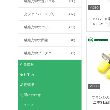
繊維光学の速いコネクター
(20)
光ファイバースプリッター
(16)
ISO90
のLCのア
繊維光学のパッチ・コード
(21)
スチック 
複式アパ
繊維光学の閉鎖
(8)
繊維光学プロダクトはカスタマイズした
(2)
企業情報
会社案内
品質管理
お問い合わせ
フランジの
二重ST繊
ニュース
の単一モー