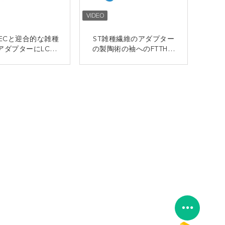
IECと迎合的な雑種
ST雑種繊維のアダプター
アダプターにLCに
の製陶術の袖へのFTTHの
をかぶせなさい
一つのタイプLC
接触
接触