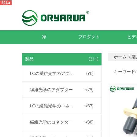
51La
家
プロダクト
ビデ
ホーム
製
製品
(311)
キーワード:
LCの繊維光学のアダプター
(90)
繊維光学のアダプター
(79)
LCの繊維光学のコネクター
(37)
繊維光学のコネクター
(38)