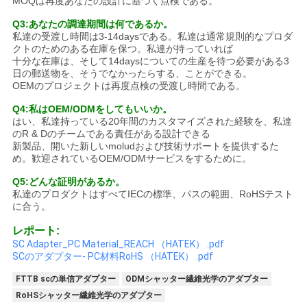
MOQは再度あなたの設計に基づく点検である。
Q3:あなたの調達期間は何であるか。
私達の受渡し時間は3-14daysである。私達は通常規則的なプロダ
クトのためのある在庫を保つ。私達が持っていれば
十分な在庫は、そして14daysについての生産を待つ必要がある3
日の郵送物を、そうでなかったらする、ことができる。
OEMのプロジェクトは再度点検の受渡し時間である。
Q4:私はOEM/ODMをしてもいいか。
はい、私達持っている20年間のカスタマイズされた経験を、私達
のR & Dのチームである責任がある設計できる
新製品、開いた新しいmoludおよび技術サポートを提供するた
め。歓迎されているOEM/ODMサービスをするために。
Q5:どんな証明があるか。
私達のプロダクトはすべてIECの標準、パスの範囲、RoHSテスト
に合う。
レポート:
SC Adapter_PC Material_REACH （HATEK） .pdf
SCのアダプター- PC材料RoHS （HATEK） .pdf
FTTB scの単信アダプター
ODMシャッター繊維光学のアダプター
RoHSシャッター繊維光学のアダプター