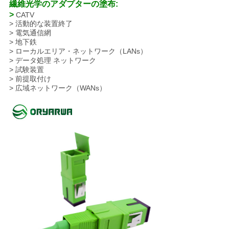
繊維光学のアダプターの塗布:
プ
>
CATV
> 活動的な装置終了
ラ
> 電気通信網
> 地下鉄
イ
> ローカルエリア・ネットワーク（LANs）
> データ処理 ネットワーク
バ
> 試験装置
> 前提取付け
シ
> 広域ネットワーク（WANs）
ー
規
約