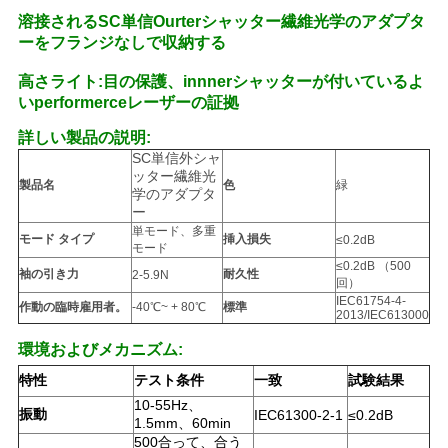
絡
溶接されるSC単信Ourterシャッター繊維光学のアダプタ
ーをフランジなしで収納する
し
高さライト:目の保護、innnerシャッターが付いているよ
な
いperformerceレーザーの証拠
さ
詳しい製品の説明:
SC単信外シャ
い
ッター繊維光
製品名
色
緑
学のアダプタ
ー
単モード、多重
モード タイプ
挿入損失
≤0.2dB
引
モード
≤0.2dB （500
袖の引き力
耐久性
2-5.9N
回）
用
IEC61754-4-
作動の臨時雇用者。
-40℃~ + 80℃
標準
2013/IEC613000
を
環境およびメカニズム:
要
特性
テスト条件
一致
試験結果
求
10-55Hz、
振動
IEC61300-2-1
≤0.2dB
1.5mm、60min
500合って、合う