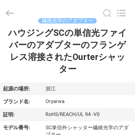
supplier.
Copyright
©
2021
-
繊維光学のアダプター
2026
Zhejiang
Oryarwa
ハウジングSCの単信光ファイ
家
Communication
Equipment
CO.,LTD.
バーのアダプターのフランゲ
All
Rights
プ
Reserved.
レス溶接されたOurterシャッ
ロ
ター
ダ
ク
起源の場所:
浙江
ト
Oryarwa
ブランド名:
RoHS/REACH/UL 94 -V0
証明:
ビ
モデル番号:
SC単信外シャッター繊維光学のアダ
プター