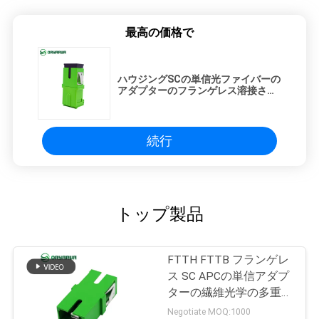
最高の価格で
ハウジングSCの単信光ファイバーの
アダプターのフランゲレス溶接され
たOurterシャッター
続行
トップ製品
FTTH FTTB フランゲレ
ス SC APCの単信アダプ
ターの繊維光学の多重モ
ードの一つのタイプ
Negotiate MOQ:1000