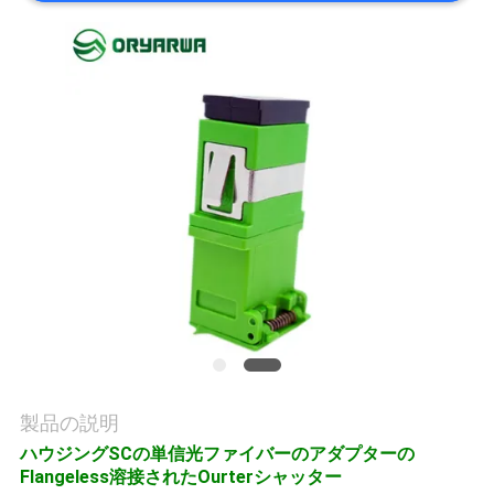
旅
行
品
質
管
理
私
達
製品の説明
に
ハウジングSCの単信光ファイバーのアダプターの
連
Flangeless溶接されたOurterシャッター