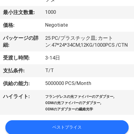
デ
オ
1000
最小注文数量:
Negotiate
価格:
私
パッケージの詳
25 PC/プラスチック皿; カート
達
細:
ン:47*24*34CM;12KG/1000PCS /CTN
に
受渡し時間:
3-14日
つ
T/T
支払条件:
い
5000000 PCS/Month
供給の能力:
て
,
ハイライト:
フランゲレスの光ファイバーのアダプター
,
ODMの光ファイバーのアダプター
ODMのアダプターの繊維光学
工
場
ベストプライス