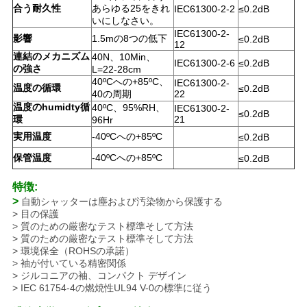
し
合う耐久性
あらゆる25をきれ
IEC61300-2-2
≤0.2dB
いにしなさい。
な
IEC61300-2-
影響
1.5mの8つの低下
≤0.2dB
12
さ
連結のメカニズム
40N、10Min、
IEC61300-2-6
≤0.2dB
の強さ
L=22-28cm
い
40ºCへの+85ºC、
IEC61300-2-
温度の循環
≤0.2dB
40の周期
22
温度のhumidty循
40ºC、95%RH、
IEC61300-2-
≤0.2dB
環
21
96Hr
サ
実用温度
-40ºCへの+85ºC
≤0.2dB
イ
保管温度
-40ºCへの+85ºC
≤0.2dB
ト
特徴:
>
自動シャッターは塵および汚染物から保護する
マ
> 目の保護
> 質のための厳密なテスト標準そして方法
ッ
> 質のための厳密なテスト標準そして方法
> 環境保全（ROHSの承諾）
> 袖が付いている精密関係
プ
> ジルコニアの袖、コンパクト デザイン
> IEC 61754-4の燃焼性UL94 V-0の標準に従う