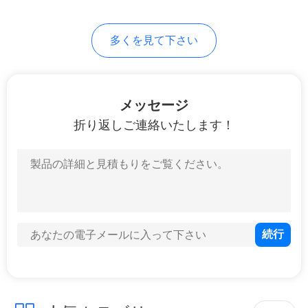
し
な
多くを見て下さい
さ
い
メッセージ
折り返しご連絡いたします！
サ
イ
ト
マ
ッ
プ