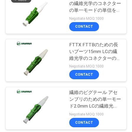
の繊維光学のコネクター
絡
の単一モードの単信をケ
し
ーブルで通信する
Negotiate MOQ:1000
CONTACT
な
さ
FTTX FTTBのための長
いブーツ15mm LCの繊
い
維光学のコネクターの緑
ハウジング
Negotiate MOQ:1000
引
CONTACT
用
繊維のピグテール アセ
を
ンブリのための単一モー
ド2.0mm LCの繊維光学
要
のコネクターの長いブー
Negotiate MOQ:1000
求
ツ18mm
CONTACT