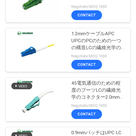
旅
統合する
Negotiate MOQ:1000
行
CONTACT
1.2mmケーブルAPC
品
UPCのPCのための一つ
質
の構造LCの繊維光学の
コネクター
Negotiate MOQ:1000
管
CONTACT
理
45電気通信のための程
度のブーツLCの繊維光
私
学のコネクター2.0mmの
屈曲の角度
達
Negotiate MOQ:1000
CONTACT
に
連
0.9mmパッチはUPC LC