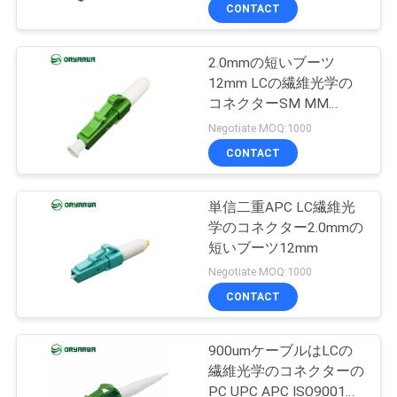
デ
CONTACT
オ
2.0mmの短いブーツ
12mm LCの繊維光学の
私
コネクターSM MM
RoHSの標準
達
Negotiate MOQ:1000
CONTACT
に
つ
単信二重APC LC繊維光
学のコネクター2.0mmの
い
短いブーツ12mm
て
Negotiate MOQ:1000
CONTACT
工
900umケーブルはLCの
場
繊維光学のコネクターの
PC UPC APC ISO9001を