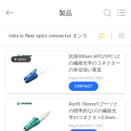
supplier.
Copyright
©
製品
2021
-
2026
Zhejiang
Oryarwa
家
Communication
rohs lc fiber optic connector オンライン製造
Equipment
CO.,LTD.
All
Rights
プ
Reserved.
抗張900um APCのPC LC
ロ
の繊維光学のコネクター
の単信強い垂直
ダ
Negotiate MOQ:1000
ク
CONTACT
ト
RoHS 18mmのブーツと
の標準的なLCの繊維光
ビ
学のコネクター2.0mm
APC
Negotiate MOQ:1000