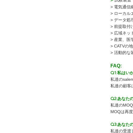
>
試験装置
> 電気通信
> ローカル
> データ処
> 前提取付
> 広域ネッ
> 産業、医
> CATVの
> 活動的な
FAQ:
Q1:私は
私達のsa
私達の顧客
Q2:あなた
私達のMO
MOQは再
Q3:あな
私達の受渡