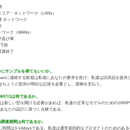
網
エリア・ネットワーク（LANs）
理 ネットワーク
け
トワーク（WANs）
学及び軍
地下鉄
装置終了
いかにサンプルを得てもいいか。
lemanに連絡する歓迎は私達にあなたの要求を告げ。私達は試供品を提供
はちょうど提供の明白な記述を必要とし、貨物を支払う。
のMOQは何であるか。
Qは新しい型を開ける必要があれば、私達の正常なモデルのための1000P
度あなたの設計に基づく点検である。
たの調達期間は何であるか。
し時間は3-14daysである。私達は通常規則的なプロダクトのためのあ