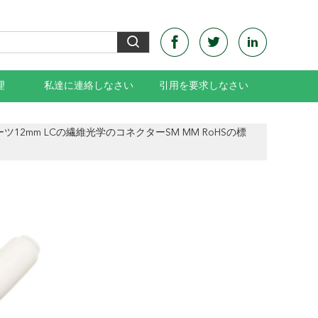
理
私達に連絡しなさい
引用を要求しなさい
ーツ12mm LCの繊維光学のコネクターSM MM RoHSの標