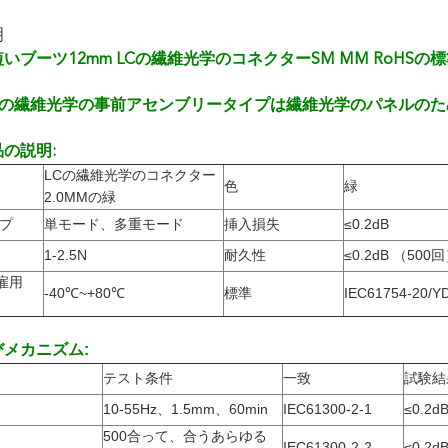
明
の短いブーツ12mm LCの繊維光学のコネクターSM MM RoHSの
 LCの繊維光学の事前アセンブリータイプは繊維光学のパネルのた
の説明:
LCの繊維光学のコネクター
色
緑
2.0MMの緑
イプ
単モード、多重モード
挿入損失
≤0.2dB
1-2.5N
耐久性
≤0.2dB （500
雇用
-40℃~+80℃
標準
IEC61754-20/YD
メカニズム:
テスト条件
一致
試験結
10-55Hz、1.5mm、60min
IEC61300-2-1
≤0.2d
500合って、合うあらゆる
IEC61300-2-2
≤0.2d