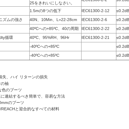
25をきれいにしなさい。
1.5mの8つの低下
IEC61300-2-12
≤0.2d
ニズムの強さ
40N、10Min、L=22-28cm
IEC61300-2-6
≤0.2d
40ºCへの+85ºC、40の周期
IEC61300-2-22
≤0.2d
dty循環
40ºC、95%RH、96Hr
IEC61300-2-21
≤0.2d
-40ºCへの+85ºC
≤0.2d
-40ºCへの+85ºC
≤0.2d
損失、ハイ リターンの損失
アの袖
な色のブーツ
互に連結するべき簡単で、容易な方法
/3.0mmのブーツ
oHS/REACHと迎合的なすべての材料