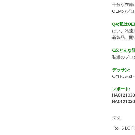
十分な在庫
OEMのプ
Q4:私はO
はい、私達
新製品、開
Q5:どんな
私達のプロ
デッサン:
OYH-JS-ZP-
レポート:
HA0121030
HA0121030
タグ:
RoHS LC Fi