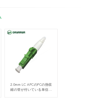
い
2.0mm LC APCのPCの熱収
PPSUハウジングLC ユニブ
ートのコネクター3.0mmの
縮の管が付いている単信繊
光ファイバーケーブルのコ
維光学のコネクター
ネクター