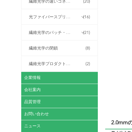
繊維光学の速いコネクター
(20)
光ファイバースプリッター
(16)
繊維光学のパッチ・コード
(21)
繊維光学の閉鎖
(8)
繊維光学プロダクトはカスタマイズした
(2)
企業情報
会社案内
品質管理
お問い合わせ
2.0m
ニュース