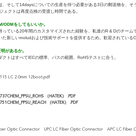
は、そして14daysについての生産を待つ必要がある3日の郵送物を、
ロジェクトは再度点検の受渡し時間である。
EM/ODMをしてもいいか。
持っている20年間のカスタマイズされた経験を、私達のR & Dのチー
いた新しいmoludおよび技術サポートを提供するため。歓迎されているO
証明があるか。
ダクトはすべてIECの標準、パスの範囲、RoHSテストに合う。
115 LC 2.0mm 12boot.pdf
737CHEM_PPSU_ROHS （HATEK） .PDF
751CHEM_PPSU_REACH （HATEK） .PDF
ber Optic Connector
UPC LC Fiber Optic Connector
APC LC Fiber 