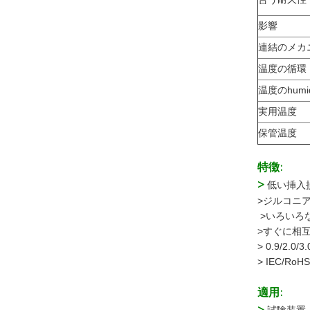
影響
連結のメカ
温度の循環
温度のhumi
実用温度
保管温度
特徴:
>
低い挿入
>ジルコニ
>いろいろ
>すぐに相
> 0.9/2.0
> IEC/R
適用: