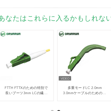
あなたはこれらに入るかもしれな
FTTH FTTXのための特別で
光ファイバケーブルLC ユ
SM MM OM3 OM4の繊維
多重モードLC 2.0mm
長いブーツ3mm LCの繊維
ニブートのコネクター
光学LCの複式アパートのコ
3.0mmケーブルのための90
5.0mmの特別なプラスチッ
光学のコネクター
度の繊維光学のコネクター
ネクターのユニブート
ク大会
2.0mm OEM ODM