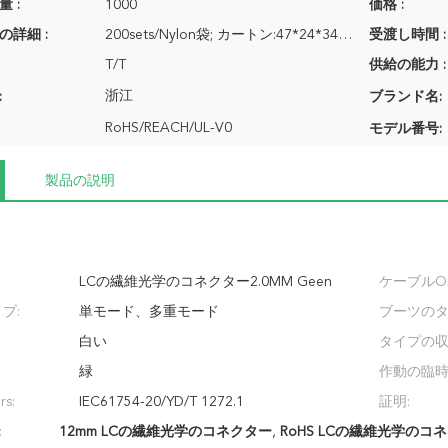
 :
1000
価格 :
の詳細 :
200sets/Nylon袋; カートン:47*24*34CM
受渡し時間 :
T/T
供給の能力 :
浙江
:
ブランド名:
RoHS/REACH/UL-V0
モデル番号:
製品の説明
LCの繊維光学のコネクター2.0MM Geen
ケーブルO
プ:
単モード、多重モード
ブーツのタ
白い
タイプの収
緑
作動の臨時
s:
IEC61754-20/YD/T 1272.1
証明:
:
12mm LCの繊維光学のコネクター
,
RoHS LCの繊維光学のコ