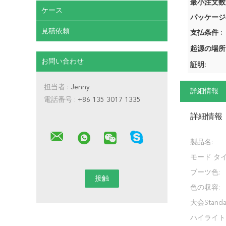
最小注文数量
ケース
パッケージ
見積依頼
支払条件 :
起源の場所
お問い合わせ
証明:
担当者 :
Jenny
詳細情報
電話番号 :
+86 135 3017 1335
詳細情報
製品名:
モード タイ
ブーツ色:
色の収容:
大会Standar
ハイライト