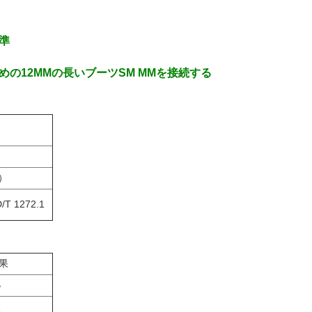
標準
めの12MMの長いブーツSM MMを接続する
回）
/T 1272.1
果
B
B