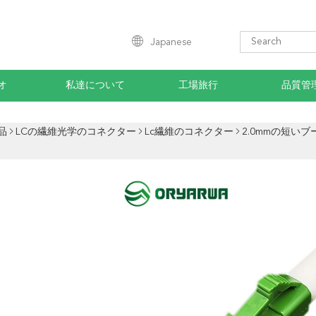
Japanese
オ
私達について
工場旅行
品質管
品
LCの繊維光学のコネクター
Lc繊維のコネクター
2.0mmの短いブ