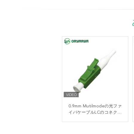
2.0mm 3.0mmの光ファイバ
0.9mm Mutilmodeの光ファ
イバケーブルLCのコネクタ
ケーブルLC ユニブートの
コネクター多重モード
ーISO9001の標準
ISO9001